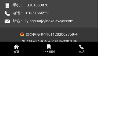
手机：
13301050076
电话：
010-51666558
邮箱：
liyinghua@yingkelawyer.com
京公网安备11011202003759号
版权所有© 北京市盈科律师事务所
낀
뀴
끅
京ICP备2022011687号-1
首页
业务领域
电话
本网站支持
IPv6
Powered by 万网