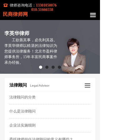
뀰
律师咨询电话：
13301050076
010-51666558
民商律师网
끀
李英华律师
工欲善其事，必先利其器。
李英华律师以精湛的法律知识为
您提供法律服务！
北京市盈科律
师事务所，15年丰富民商事案件
承办经验。
끀
法律顾问
Legal Advisor
法律顾问的分类
什么是法律顾问
企业法实施细则
委托律师担任法律顾问的意义有哪些？