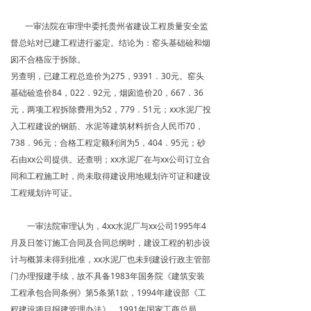
一审法院在审理中委托贵州省建设工程质量安全监
督总站对已建工程进行鉴定。结论为：窑头基础硷和烟
囱不合格应于拆除。
另查明，已建工程总造价为275，9391．30元。窑头
基础硷造价84，022．92元，烟囱造价20，667．36
元，两项工程拆除费用为52，779．51元；xx水泥厂投
入工程建设的钢筋、水泥等建筑材料折合人民币70，
738．96元；合格工程定额利润为5，404．95元；砂
石由xx公司提供。还查明；xx水泥厂在与xx公司订立合
同和工程施工时，尚未取得建设用地规划许可证和建设
工程规划许可证。
一审法院审理认为，4xx水泥厂与xx公司1995年4
月及日签订施工合同及合同总纲时，建设工程的初步设
计与概算未得到批准，xx水泥厂也未到建设行政主管部
门办理报建手续，故不具备1983年国务院《建筑安装
工程承包合同条例》第5条第1款，1994年建设部《工
程建设项目报建管理办法》，1991年国家工商总局、