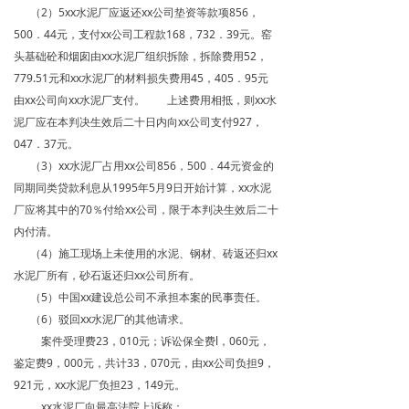
（2）5xx水泥厂应返还xx公司垫资等款项856，
500．44元，支付xx公司工程款168，732．39元。窑
头基础砼和烟囱由xx水泥厂组织拆除，拆除费用52，
779.51元和xx水泥厂的材料损失费用45，405．95元
由xx公司向xx水泥厂支付。 上述费用相抵，则xx水
泥厂应在本判决生效后二十日内向xx公司支付927，
047．37元。
（3）xx水泥厂占用xx公司856，500．44元资金的
同期同类贷款利息从1995年5月9日开始计算，xx水泥
厂应将其中的70％付给xx公司，限于本判决生效后二十
内付清。
（4）施工现场上未使用的水泥、钢材、砖返还归xx
水泥厂所有，砂石返还归xx公司所有。
（5）中国xx建设总公司不承担本案的民事责任。
（6）驳回xx水泥厂的其他请求。
案件受理费23，010元；诉讼保全费l，060元，
鉴定费9，000元，共计33，070元，由xx公司负担9，
921元，xx水泥厂负担23，149元。
xx水泥厂向最高法院上诉称：