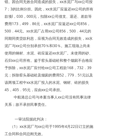
错。因合同无效合同造成的损失，xx水泥厂与xx公司按
7；3的比例分担。因此，xx水泥厂应返还xx公司的所有
款项l，030，000元，扣除xx公司借支、退还、差款等
费用173，499．86元，xx水泥厂应返还xx公司856，
500．44元。xx水泥厂占用xx公司856，500．44元的
同期同类贷款利息，应视为合同无效造成的损失，xx水
泥厂与xx公司分别承担70％和30％。施工现场上尚未
使用的钢材、水泥、砖应返还xx水泥厂。未使用的砂、
石归xx公司所有。鉴于窑头基础砼和整个烟囱不合格应
予拆除，xx水泥厂应付给xx公司工程款168，732．39
元；拆除窑头基础砼及烟囱的费用52，779．51元以及
该两项工程中xx水泥厂投入的水泥、钢材、砖的损失
45，405．95元，应由xx公司承担。
中航港总公司与本案当事人xx公司没有民事法律
关系；故不承担民事责任。
一审法院据此判决：
（1）xx水泥厂与xx公司于1995年4月22日订立的施
工合同和合同总刚无效。