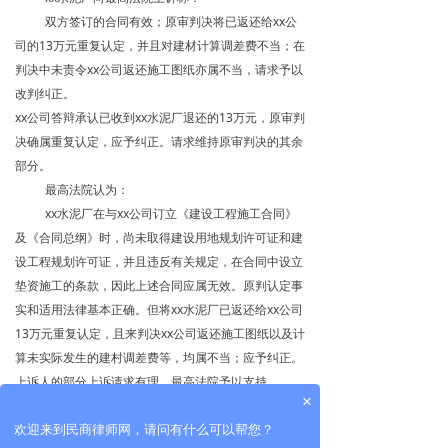
双方签订的合同有效；原审判决将已返还给xx公
司的13万元重复认定，并且对建材计算调差费不当；在
判决中未责令xx公司返还施工图纸亦属不当，请求予以
改判纠正。
xx公司答辩承认已收到xx水泥厂退还的13万元，原审判
决确属重复认定，应予纠正。请求维持原审判决的其余
部分。
最高法院认为：
xx水泥厂在与xx公司订立《建设工程施工合同》
及《合同总纲》时，尚未取得建设用地规划许可证和建
设工程规划许可证，并且违反有关规定，在合同中设立
垫资施工的条款，因此上述合同应属无效。原判认定事
实和适用法律基本正确。但将xx水泥厂已返还给xx公司
13万元重复认定，且来判决xx公司返还施工图纸以及计
算未实际发生的建村调差费等，均属不当；应予纠正。
上诉人的部分上诉请求有理，最高法院予以支持。
×
依照《中华人民共和国民事诉讼法》第一百五十三条第
一款第（三）项之规定，最高法院于一九九八年六月十
欢迎来到民商律师网，请问有什么可以帮您？