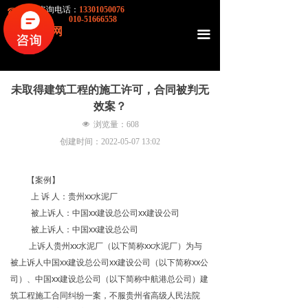
律师咨询电话：
13301050076
뀰
010-51666558
民商律师网
끀
未取得建筑工程的施工许可，合同被判无
效案？
넶
浏览量：
608
创建时间：
2022-05-07
13:02
【案例】
上 诉 人：贵州xx水泥厂
被上诉人：中国xx建设总公司xx建设公司
被上诉人：中国xx建设总公司
上诉人贵州xx水泥厂（以下简称xx水泥厂）为与
被上诉人中国xx建设总公司xx建设公司（以下简称xx公
司）、中国xx建设总公司（以下简称中航港总公司）建
筑工程施工合同纠纷一案，不服贵州省高级人民法院