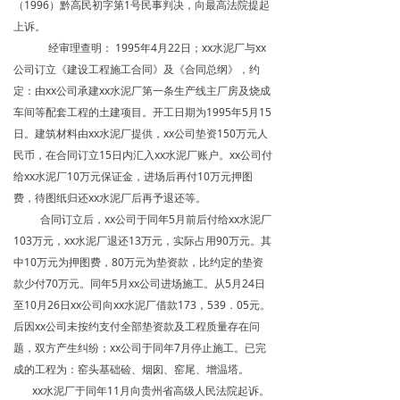
（1996）黔高民初字第1号民事判决，向最高法院提起
上诉。
经审理查明： 1995年4月22日；xx水泥厂与xx
公司订立《建设工程施工合同》及《合同总纲》，约
定：由xx公司承建xx水泥厂第一条生产线主厂房及烧成
车间等配套工程的土建项目。开工日期为1995年5月15
日。建筑材料由xx水泥厂提供，xx公司垫资150万元人
民币，在合同订立15日内汇入xx水泥厂账户。xx公司付
给xx水泥厂10万元保证金，进场后再付10万元押图
费，待图纸归还xx水泥厂后再予退还等。
合同订立后，xx公司于同年5月前后付给xx水泥厂
103万元，xx水泥厂退还13万元，实际占用90万元。其
中10万元为押图费，80万元为垫资款，比约定的垫资
款少付70万元。同年5月xx公司进场施工。从5月24日
至10月26日xx公司向xx水泥厂借款173，539．05元。
后因xx公司未按约支付全部垫资款及工程质量存在问
题，双方产生纠纷；xx公司于同年7月停止施工。已完
成的工程为：窑头基础硷、烟囱、窑尾、增温塔。
xx水泥厂于同年11月向贵州省高级人民法院起诉。