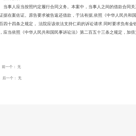
事人应当按照约定履行合同义务。本案中，当事人之间的借款合同关系
证据在案佐证。原告要求被告返还借款，于法有据,依照《中华人民共和
百四十四条之规定， 法院应该依法支持仁莉的诉讼请求.同时要求负有金
，应当依照《中华人民共和国民事诉讼法》第二百五十三条之规定，加倍
前一个：
无
ꄴ
后一个：
无
ꄲ