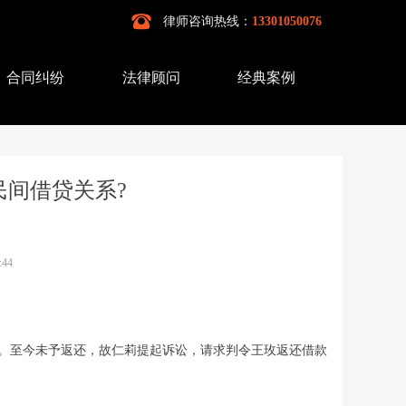
뀰
律师咨询热线：
13301050076
合同纠纷
法律顾问
经典案例
民间借贷关系?
:44
返还。至今未予返还，故仁莉提起诉讼，请求判令王玫返还借款