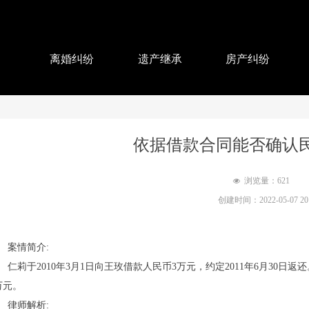
离婚纠纷
遗产继承
房产纠纷
依据借款合同能否确认
浏览量：
621
넶
创建时间：
2022-05-07
20
案情简介:
莉于2010年3月1日向王玫借款人民币3万元，约定2011年6月30日
万元。
律师解析: