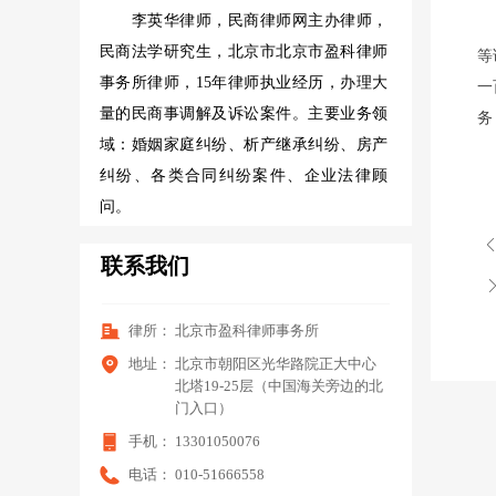
李英华律师，民商律师网主办律师，
当
民商法学研究生，北京市北京市盈科律师
等
事务所律师，15年律师执业经历，办理大
一
量的民商事调解及诉讼案件。主要业务领
务
域：婚姻家庭纠纷、析产继承纠纷、房产
纠纷、各类合同纠纷案件、企业法律顾
问。
联系我们
律所：
北京市盈科律师事务所
地址：
北京市朝阳区光华路院正大中心
北塔19-25层（中国海关旁边的北
门入口）
手机：
13301050076
电话：
010-51666558